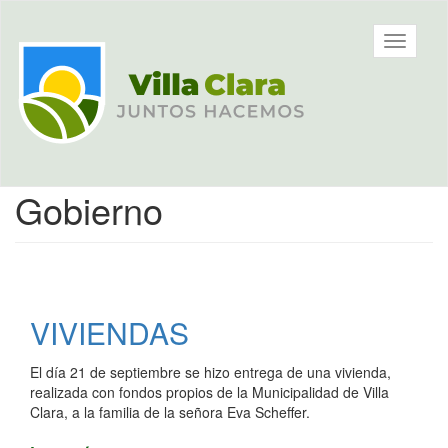
Ir
al
Municipalidad
Mostrar/
contenido
de Villa
barra
principal
Clara, Entre
de
Ríos,
navegac
Argentina
Contenido
Gobierno
principal
VIVIENDAS
El día 21 de septiembre se hizo entrega de una vivienda,
realizada con fondos propios de la Municipalidad de Villa
Clara, a la familia de la señora Eva Scheffer.