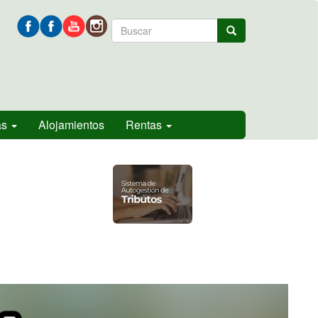
Formulario
Buscar
de
búsqueda
as
Alojamientos
Rentas