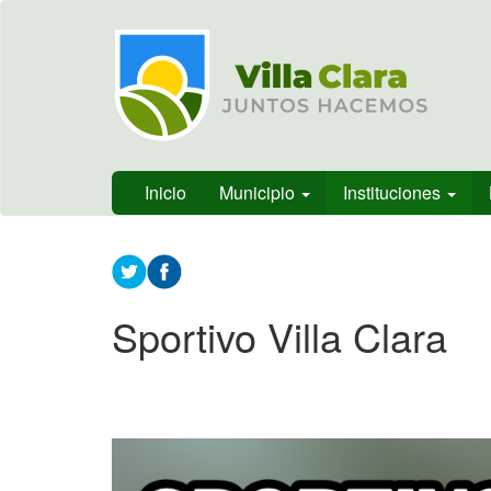
Ir
Municipalidad
al
de Villa
contenido
Clara, Entre
principal
Ríos,
Argentina
Inicio
Municipio
Instituciones
Contenido
principal
Sportivo Villa Clara