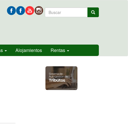
Formulario
Buscar
de
búsqueda
as
Alojamientos
Rentas