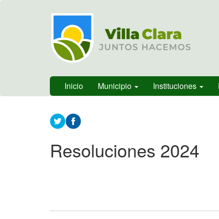
Ir
Municipalidad
al
de Villa
contenido
Clara, Entre
principal
Ríos,
Argentina
Inicio
Municipio
Instituciones
Contenido
principal
Resoluciones 2024