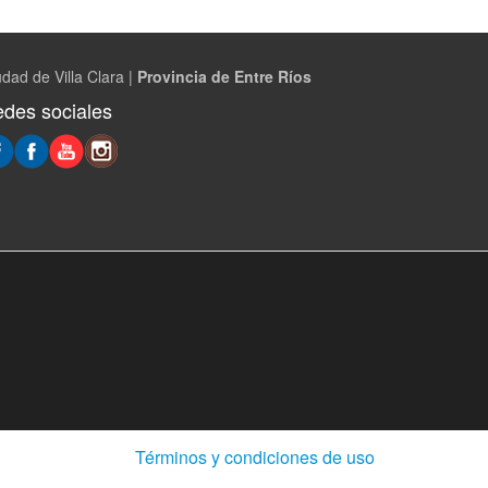
dad de Villa Clara |
Provincia de Entre Ríos
des sociales
(Abre
Términos y condiciones de uso
en