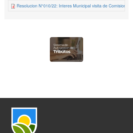
Resolucion N°010/22: Interes Municipal visita de Comision O