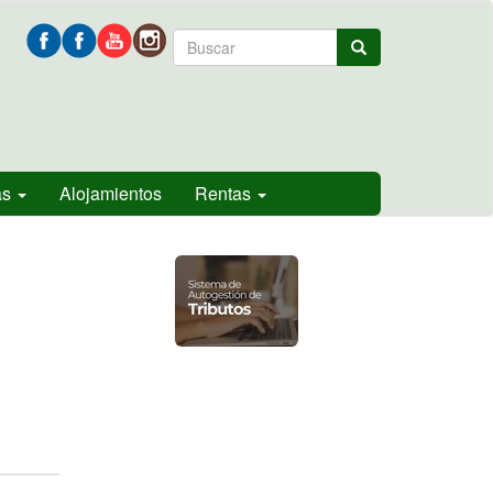
Formulario
Buscar
de
búsqueda
as
Alojamientos
Rentas