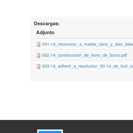
Descargas:
Adjunto
001-14_reconocer_a_matias_cano_y_alan_beke
002-14_construccion_de_lomo_de_burro.pdf
003-14_adherir_a_resolucion_50-14_de_hcd_co