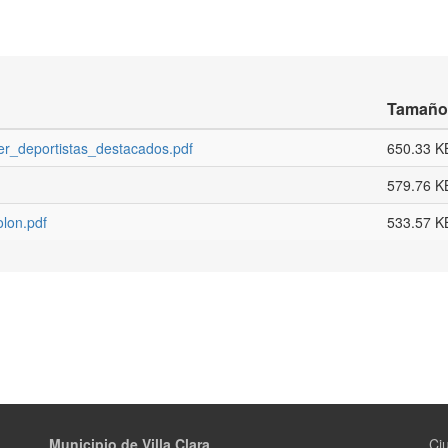
Tamaño
r_deportistas_destacados.pdf
650.33 K
579.76 K
lon.pdf
533.57 K
Municipio de Villa Clara
Ciu